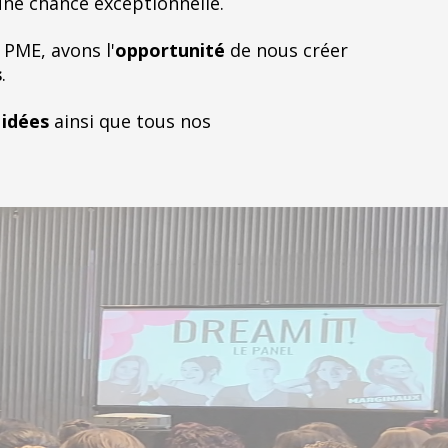
 une chance exceptionnelle.
 PME, avons l'
opportunité
de nous créer
s
.
s
idées
ainsi que tous nos