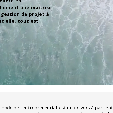
lière en
ellement une maîtrise
 gestion de projet à
c elle, tout est
onde de l'entrepreneuriat est un univers à part ent