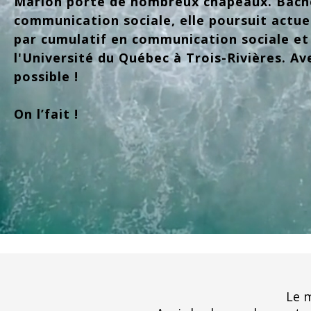
Marion porte de nombreux chapeaux. Bache
communication sociale, elle poursuit actu
par cumulatif en communication sociale et
l'Université du Québec à Trois-Rivières. Ave
possible !
On l’fait !
Le m