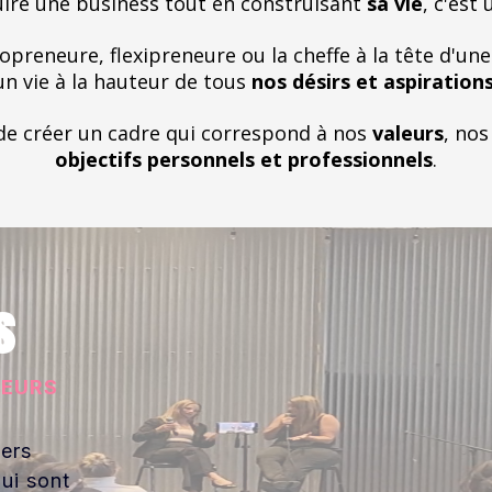
uire une business tout en construisant
sa vie
, c'est
opreneure, flexipreneure ou la cheffe à la tête d'une
un vie à la hauteur de tous
nos désirs et aspiration
 de créer un cadre qui correspond à nos
valeurs
, no
objectifs personnels et professionnels
.
s
LEURS
iers
ui sont