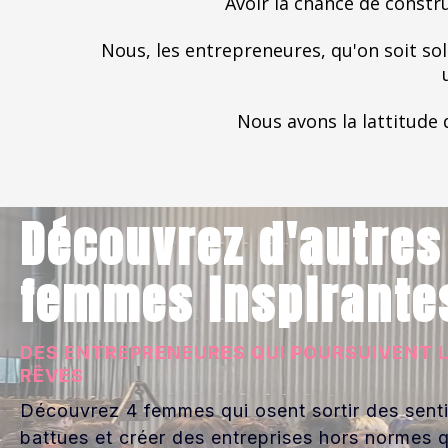
Avoir la chance de constr
Nous, les entrepreneures, qu'on soit sol
Nous avons la lattitude
Découvrez d'autres
femmes inspirante
DES ENTREPRENEURES QUI POURSUIVENT 
RÊVES
Découvrez 4 femmes qui osent sortir des sent
battues et créer des entreprises hors normes q